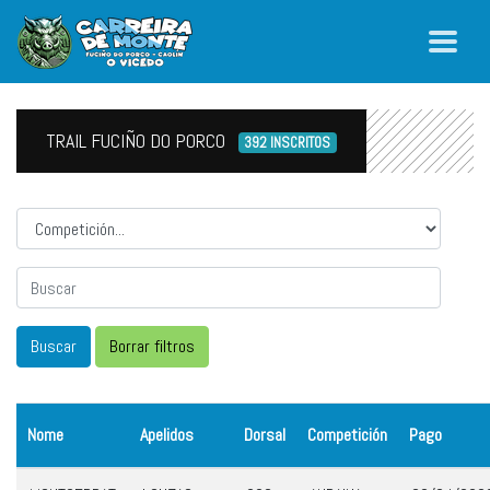
TRAIL FUCIÑO DO PORCO
392 INSCRITOS
Competicion
Nome
Apelidos
Dorsal
Competición
Pago