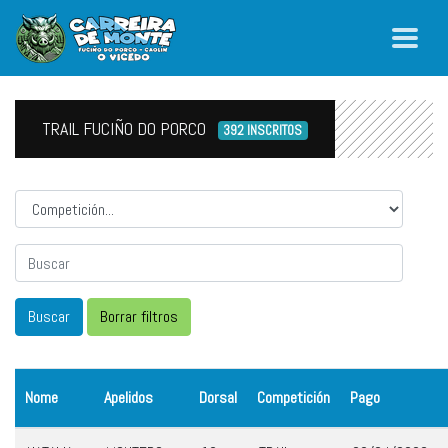
TRAIL FUCIÑO DO PORCO
392 INSCRITOS
Competicion
Nome
Apelidos
Dorsal
Competición
Pago