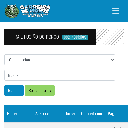
TRAIL FUCIÑO DO PORCO
392 INSCRITOS
Competicion
Nome
Apelidos
Dorsal
Competición
Pago