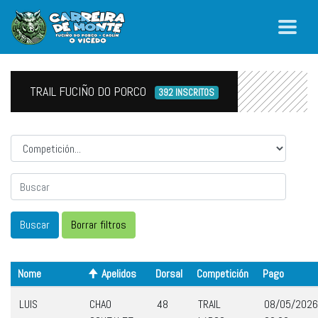
TRAIL FUCIÑO DO PORCO
392 INSCRITOS
Competicion
Nome
Apelidos
Dorsal
Competición
Pago
LUIS
CHAO
48
TRAIL
08/05/2026