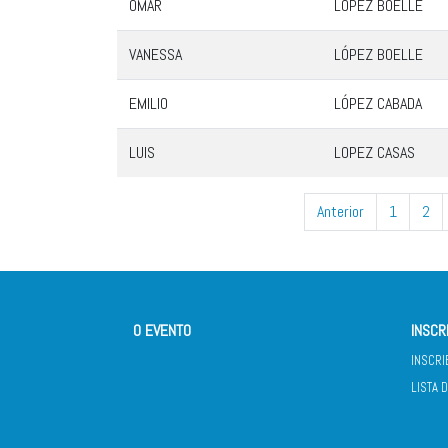
OMAR
LÓPEZ BOELLE
VANESSA
LÓPEZ BOELLE
EMILIO
LÓPEZ CABADA
LUIS
LOPEZ CASAS
Anterior
1
2
O EVENTO
INSCR
INSCRI
LISTA 