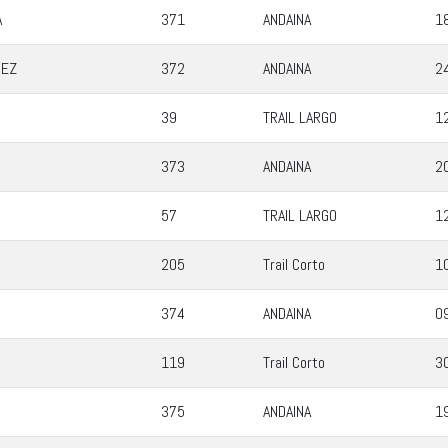
A
371
ANDAINA
1
DEZ
372
ANDAINA
2
39
TRAIL LARGO
1
373
ANDAINA
2
57
TRAIL LARGO
1
205
Trail Corto
1
374
ANDAINA
0
119
Trail Corto
3
375
ANDAINA
1