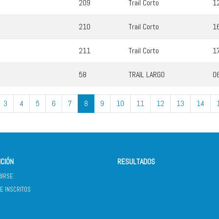
209
Trail Corto
1
210
Trail Corto
1
211
Trail Corto
1
58
TRAIL LARGO
0
3
4
5
6
7
8
9
10
11
12
13
14
ICIÓN
RESULTADOS
BIRSE
DE INSCRITOS