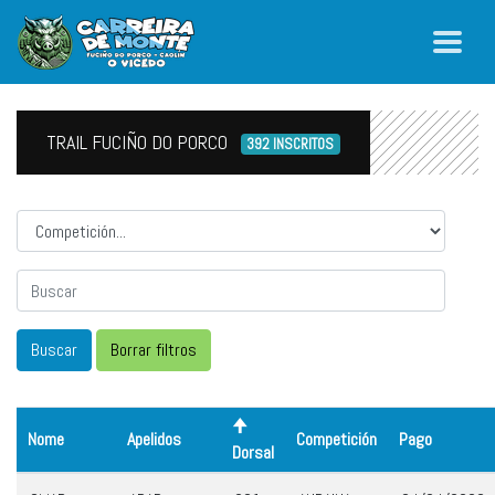
TRAIL FUCIÑO DO PORCO
392 INSCRITOS
Competicion
Nome
Apelidos
Competición
Pago
Dorsal