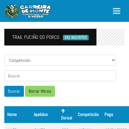
TRAIL FUCIÑO DO PORCO
392 INSCRITOS
Competicion
Nome
Apelidos
Competición
Pago
Dorsal