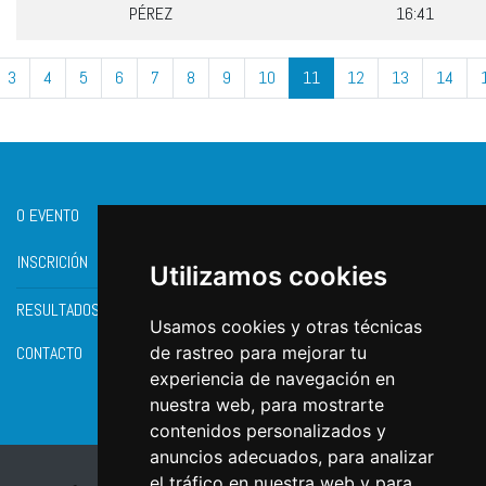
PÉREZ
16:41
3
4
5
6
7
8
9
10
11
12
13
14
O EVENTO
INSCRICIÓN
Utilizamos cookies
RESULTADOS
Usamos cookies y otras técnicas
CONTACTO
de rastreo para mejorar tu
experiencia de navegación en
nuestra web, para mostrarte
contenidos personalizados y
anuncios adecuados, para analizar
el tráfico en nuestra web y para