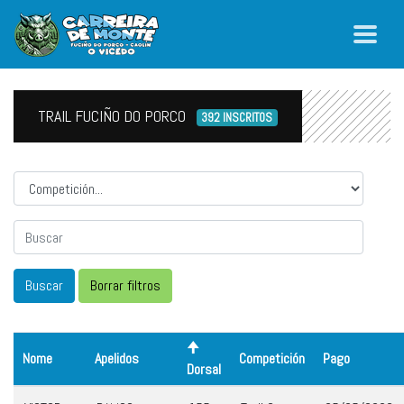
TRAIL FUCIÑO DO PORCO
392 INSCRITOS
Competicion
Nome
Apelidos
Competición
Pago
Dorsal