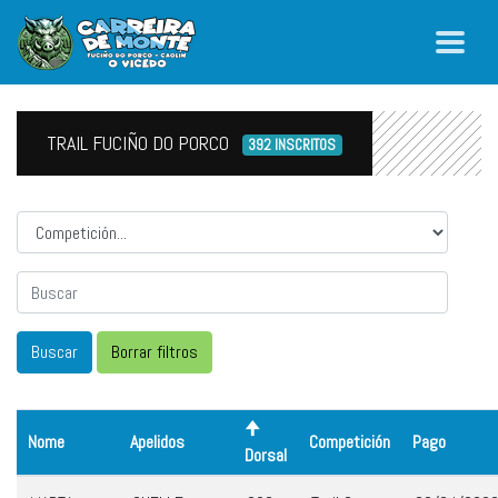
TRAIL FUCIÑO DO PORCO
392 INSCRITOS
Competicion
Nome
Apelidos
Competición
Pago
Dorsal