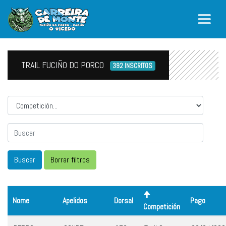
TRAIL FUCIÑO DO PORCO
392 INSCRITOS
Competicion
Nome
Apelidos
Dorsal
Pago
Competición