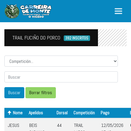
TRAIL FUCIÑO DO PORCO
392 INSCRITOS
Competicion
Nome
Apelidos
Dorsal
Competición
Pago
JESUS
BEIS
44
TRAIL
12/05/2026