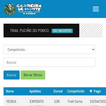
TRAIL FUCIÑO DO PORCO
392 INSCRITOS
Competicion
Nome
Apelidos
Dorsal
Competición
Pago
YESICA
EXPOSITO
126
Trail Corto
23/04/202