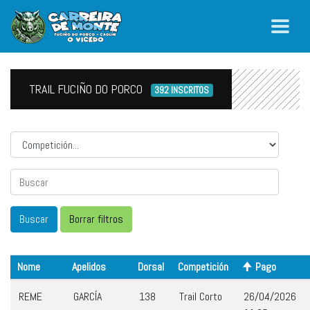
TRAIL FUCIÑO DO PORCO
392 INSCRITOS
Competicion
Nome
Apelidos
Dorsal
Competición
Pago
REME
GARCÍA
138
Trail Corto
26/04/2026