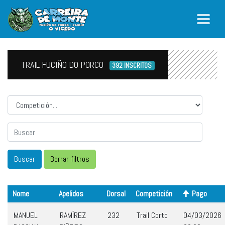
TRAIL FUCIÑO DO PORCO
392 INSCRITOS
Competicion
Nome
Apelidos
Dorsal
Competición
Pago
MANUEL
RAMÍREZ
232
Trail Corto
04/03/2026