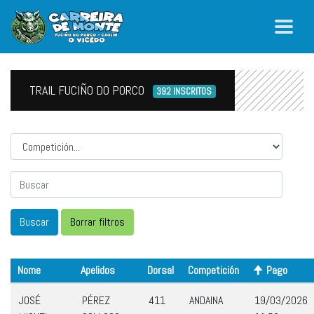
TRAIL FUCIÑO DO PORCO
392 INSCRITOS
Competicion
Nome
Apelidos
Dorsal
Competición
Pago
JOSÉ
PÉREZ
411
ANDAINA
19/03/2026