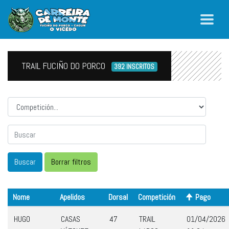
TRAIL FUCIÑO DO PORCO
392 INSCRITOS
Competicion
Nome
Apelidos
Dorsal
Competición
Pago
HUGO
CASAS
47
TRAIL
01/04/2026