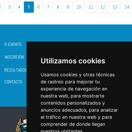
2
3
4
5
6
7
8
9
10
11
12
13
14
O EVENTO
INSCRICIÓN
Utilizamos cookies
RESULTADOS
Usamos cookies y otras técnicas
CONTACTO
de rastreo para mejorar tu
experiencia de navegación en
nuestra web, para mostrarte
contenidos personalizados y
anuncios adecuados, para analizar
el tráfico en nuestra web y para
comprender de donde llegan
nuestros visitantes.